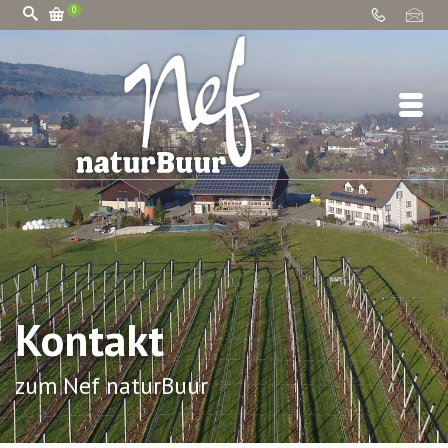
0
Kontakt
zum Nef naturBuur